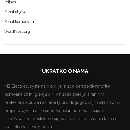
Prijava
Kanal objava
Kanal komentara
WordPress.org
UKRATKO O NAMA
MB Electrical systems d.o.o. je mlada perspektivna tvrtka
osnovana 2019. g. koju čini vrhunski specijalizirani tim
profesionalaca. Za nas rade ljudi s dugogodišnjim iskustvom i
brojim projektima iza sebe. Konstantnom edukacijom i
usavršavanjem postižemo siguran rast, kako u znanju tako i u
kvaliteti obavljenog posla.