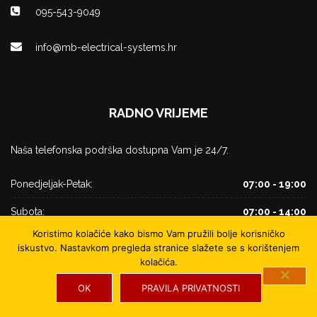
095-543-9049
info@mb-electrical-systems.hr
RADNO VRIJEME
Naša telefonska podrška dostupna Vam je 24/7.
Ponedjeljak-Petak:
07:00 - 19:00
Subota:
07:00 - 14:00
Koristimo kolačiće kako bismo Vam pružili bolje korisničko
Nedjelja i blagdani:
Ne radimo
iskustvo. Nastavkom pregleda stranice slažete se s korištenjem
kolačića.
OK
PRAVILA PRIVATNOSTI