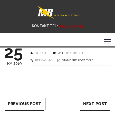
KONTAKT TEL:
095-543-9049
25
BY
JOSIP
WITH
0 COMMENTS
PERMALINK
STANDARD POST TYPE
TRA 2019
PREVIOUS POST
NEXT POST